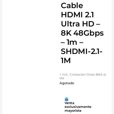
Cable
HDMI 2.1
Ultra HD –
8K 48Gbps
– 1m –
SHDMI-2.1-
1M
+ IVA . Cotización Dolar BNA al
día
Agotado
Venta
exclusivamente
mayorista