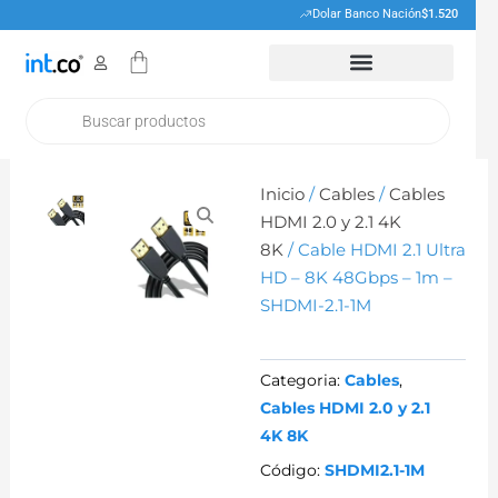
Ir
Dolar Banco Nación
$1.520
al
Cart
contenido
Products
search
Inicio
/
Cables
/
Cables
HDMI 2.0 y 2.1 4K
8K
/ Cable HDMI 2.1 Ultra
HD – 8K 48Gbps – 1m –
SHDMI-2.1-1M
Categoria:
Cables
,
Cables HDMI 2.0 y 2.1
4K 8K
Código:
SHDMI2.1-1M