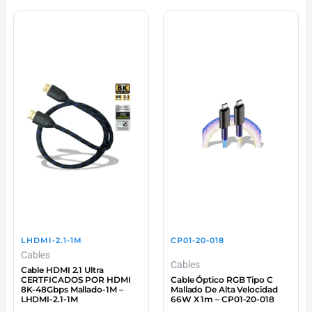
LHDMI-2.1-1M
CP01-20-018
Cables
Cables
Cable HDMI 2.1 Ultra
CERTFICADOS POR HDMI
Cable Óptico RGB Tipo C
8K-48Gbps Mallado-1M –
Mallado De Alta Velocidad
LHDMI-2.1-1M
66W X 1m – CP01-20-018