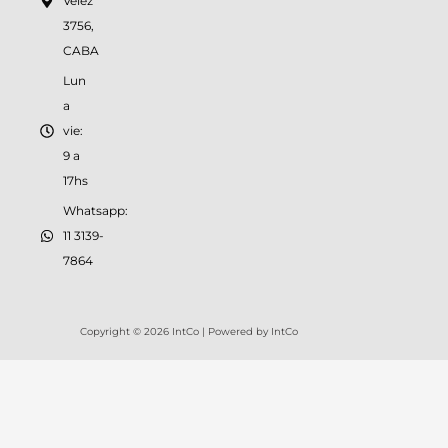
Velez
3756,
CABA
Lun
a
vie:
9 a
17hs
Whatsapp:
11 3139-
7864
Copyright © 2026 IntCo | Powered by IntCo