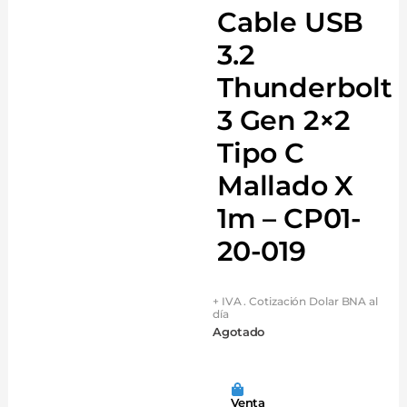
Cable USB
3.2
Thunderbolt
3 Gen 2×2
Tipo C
Mallado X
1m – CP01-
20-019
+ IVA . Cotización Dolar BNA al
día
Agotado
Venta