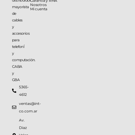
distribuidor
Garantía y RMA
Nosotros
mayorista
Mi cuenta
de
cables
y
accesorios
para
telefonÍ
y
computación.
CABA
y
GBA
5365-
4612
ventas@int-
co.com.ar
Av.
Diaz