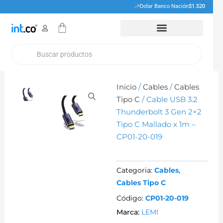
Ir
Dolar Banco Nación
$1.520
al
Cart
contenido
Products
search
Inicio
/
Cables
/
Cables
Tipo C
/ Cable USB 3.2
Thunderbolt 3 Gen 2×2
Tipo C Mallado x 1m –
CP01-20-019
Categoria:
Cables
,
Cables Tipo C
Código:
CP01-20-019
Marca:
LEMI