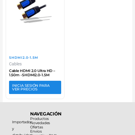
SHDMI2.0-1.5M
Cables
Cable HDMI 2.0 Ultra HD –
1.50m -SHDMI2.0-1.5M
INICIA SESIÓN PARA
VER PRECIOS
NAVEGACIÓN
Productos
Importador
Novedades
Ofertas
y
Envios