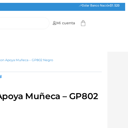
Dolar Banco Nación
$1.520
Cart
Mi cuenta
 con Apoya Muñeca – GP802 Negro
d
Apoya Muñeca – GP802