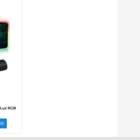
 Luz RGB
OS