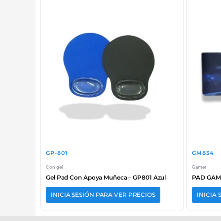
GP-801
GM834
Con gel
Gamer
Gel Pad Con Apoya Muñeca – GP801 Azul
PAD GAME
INICIA SESIÓN PARA VER PRECIOS
INICIA