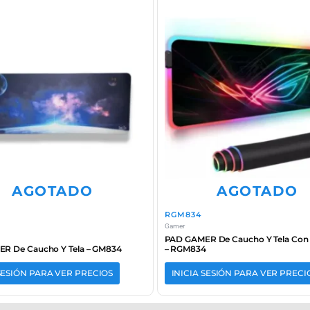
AGOTADO
AGOTADO
RGM834
Gamer
PAD GAMER De Caucho Y Tela Con
R De Caucho Y Tela – GM834
– RGM834
 SESIÓN PARA VER PRECIOS
INICIA SESIÓN PARA VER PRECI