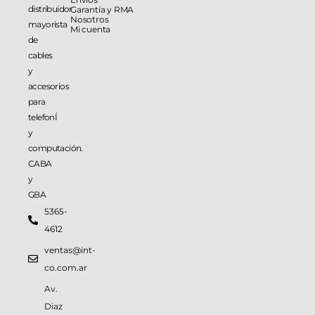
distribuidor
Garantía y RMA
Nosotros
mayorista
Mi cuenta
de
cables
y
accesorios
para
telefonÍ
y
computación.
CABA
y
GBA
5365-
4612
ventas@int-
co.com.ar
Av.
Diaz