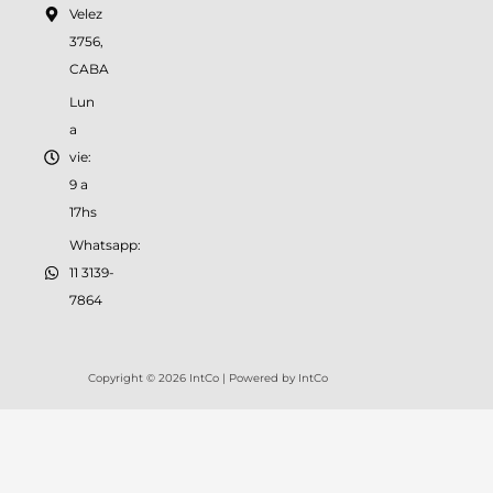
Velez
3756,
CABA
Lun
a
vie:
9 a
17hs
Whatsapp:
11 3139-
7864
Copyright © 2026 IntCo | Powered by IntCo