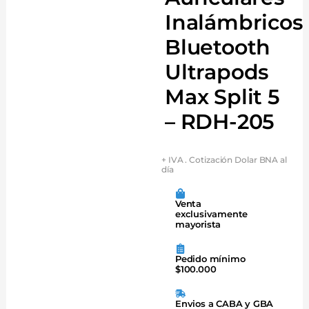
Inalámbricos
Bluetooth
Ultrapods
Max Split 5
– RDH-205
+ IVA . Cotización Dolar BNA al
día
Venta
exclusivamente
mayorista
Pedido mínimo
$100.000
Envios a CABA y GBA