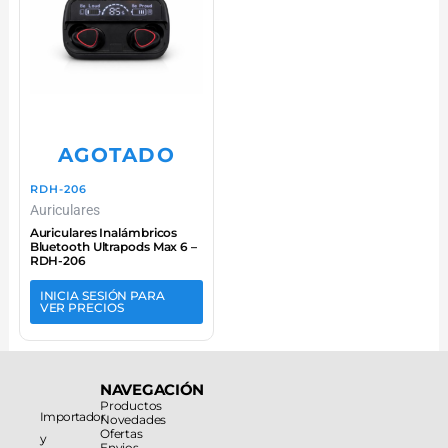
AGOTADO
RDH-206
Auriculares
Auriculares Inalámbricos
Bluetooth Ultrapods Max 6 –
RDH-206
INICIA SESIÓN PARA
VER PRECIOS
NAVEGACIÓN
Productos
Importador
Novedades
Ofertas
y
Envios