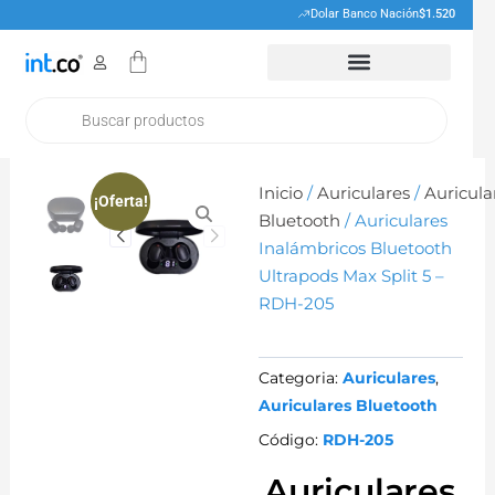
Ir
Dolar Banco Nación
$1.520
al
Cart
contenido
Products
search
Inicio
/
Auriculares
/
Auricula
¡Oferta!
Bluetooth
/ Auriculares
Inalámbricos Bluetooth
Ultrapods Max Split 5 –
RDH-205
Categoria:
Auriculares
,
Auriculares Bluetooth
Código:
RDH-205
Auriculares