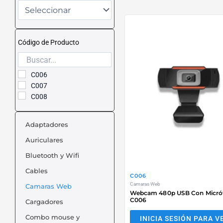
Código de Producto
C006
C007
C008
Adaptadores
Auriculares
Bluetooth y Wifi
Cables
C006
Camaras Web
Camaras Web
Webcam 480p USB Con Micró
C006
Cargadores
Combo mouse y
INICIA SESIÓN PARA V