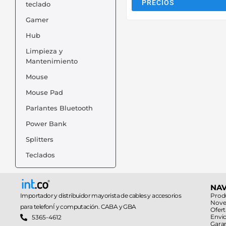
PRECIOS
teclado
Gamer
Hub
Limpieza y
Mantenimiento
Mouse
Mouse Pad
Parlantes Bluetooth
Power Bank
Splitters
Teclados
NA
Importador y distribuidor mayorista de cables y accesorios
Prod
Nove
para telefonÍ y computación. CABA y GBA
Ofert
Envi
5365-4612
Gara