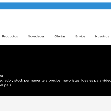
Productos
Novedades
Ofertas
Envios
Nosotros
na
grado y stock permanente a precios mayoristas. Ideales para video
el país.
o
dad