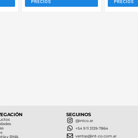
PRECIOS
PRECIOS
VEGACIÓN
SEGUINOS
uctos
@intco.ar
dades
as
+54 9 11 3139-7864
os
ventas@int-co.com.ar
ntía y RMA