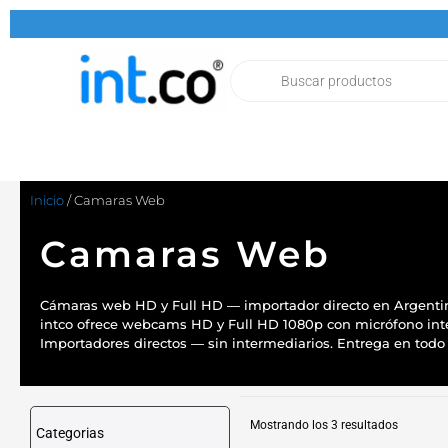
Ir
al
contenido
Products
search
Inicio
/ Camaras Web
Camaras Web
Cámaras web HD y Full HD — importador directo en Argenti
intco ofrece webcams HD y Full HD 1080p con micrófono inte
Importadores directos — sin intermediarios. Entrega en todo 
Ordenad
por
Mostrando los 3 resultados
Categorias
populari