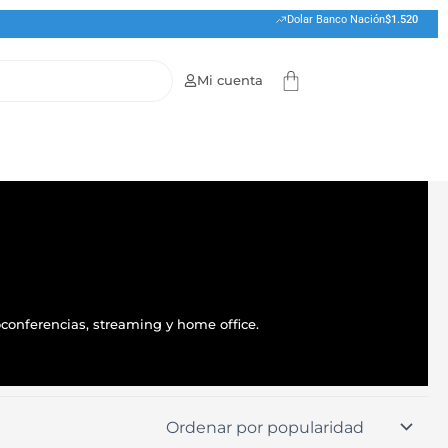
Dolar Banco Nación
$1.520
Cart
Mi cuenta
conferencias, streaming y home office.