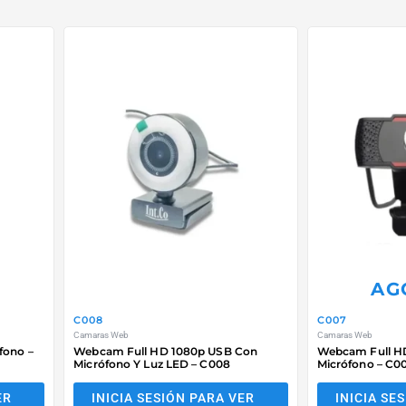
AG
C008
C007
Camaras Web
Camaras Web
fono –
Webcam Full HD 1080p USB Con
Webcam Full H
Micrófono Y Luz LED – C008
Micrófono – C0
ER
INICIA SESIÓN PARA VER
INICIA SE