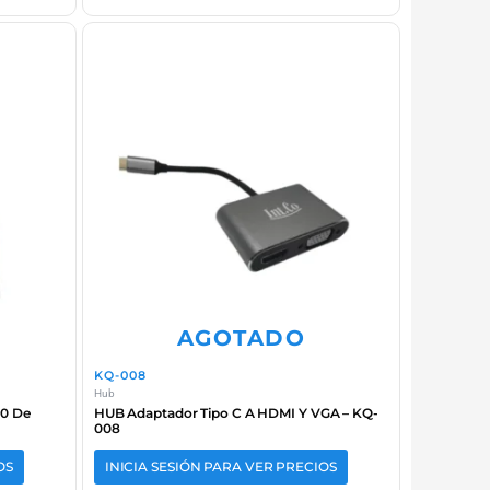
AGOTADO
KQ-008
Hub
.0 De
HUB Adaptador Tipo C A HDMI Y VGA – KQ-
008
OS
INICIA SESIÓN PARA VER PRECIOS