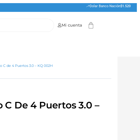
Dolar Banco Nación
$1.520
Cart
Mi cuenta
 C de 4 Puertos 3.0 – KQ 002H
C De 4 Puertos 3.0 –