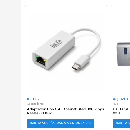
KL 002
KQ 021H
Adaptadores
Hub
Adaptador Tipo C A Ethernet (Red) 100 Mbps
HUB USB 3
Reales -KL002
021H
INICIA SESIÓN PARA VER PRECIOS
INICIA