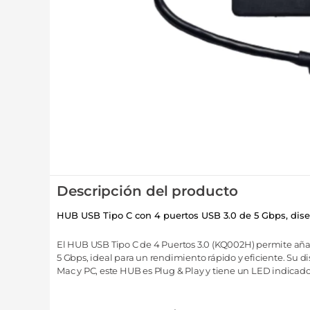
Descripción del producto
HUB USB Tipo C con 4 puertos USB 3.0 de 5 Gbps, diseñ
El HUB USB Tipo C de 4 Puertos 3.0 (KQ002H) permite añadi
5 Gbps, ideal para un rendimiento rápido y eficiente. Su d
Mac y PC, este HUB es Plug & Play y tiene un LED indicado