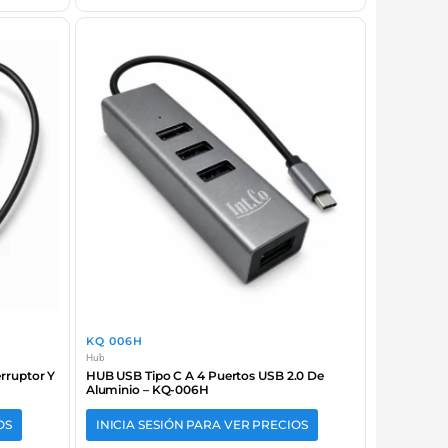
KQ 006H
Hub
rruptor Y
HUB USB Tipo C A 4 Puertos USB 2.0 De
Aluminio – KQ-006H
OS
INICIA SESIÓN PARA VER PRECIOS