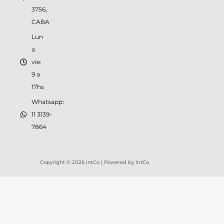
3756,
CABA
Lun
a
vie:
9 a
17hs
Whatsapp:
11 3139-
7864
Copyright © 2026 IntCo | Powered by IntCo