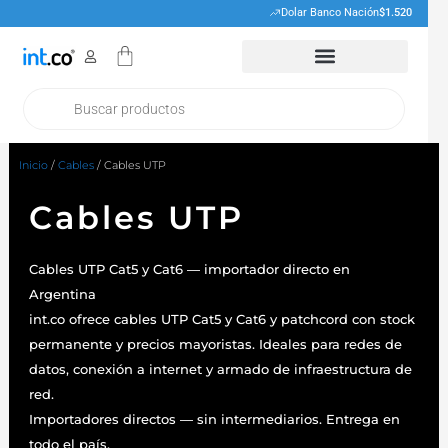
Ir
Dolar Banco Nación
$1.520
al
Cart
contenido
Products
search
Inicio
/
Cables
/ Cables UTP
Cables UTP
Cables UTP Cat5 y Cat6 — importador directo en
Argentina
int.co ofrece cables UTP Cat5 y Cat6 y patchcord con stock
permanente y precios mayoristas. Ideales para redes de
datos, conexión a internet y armado de infraestructura de
red.
Importadores directos — sin intermediarios. Entrega en
todo el país.