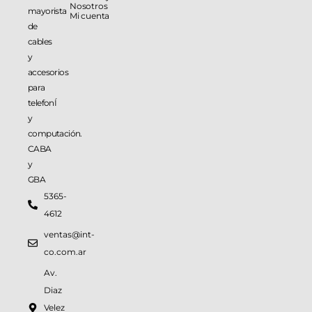
Nosotros
mayorista
Mi cuenta
de
cables
y
accesorios
para
telefonÍ
y
computación.
CABA
y
GBA
5365-
4612
ventas@int-
co.com.ar
Av.
Diaz
Velez