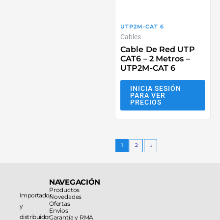
UTP2M-CAT 6
Cables
Cable De Red UTP
CAT6 – 2 Metros –
UTP2M-CAT 6
INICIA SESIÓN
PARA VER
PRECIOS
1
2
→
NAVEGACIÓN
Productos
Importador
Novedades
Ofertas
y
Envios
distribuidor
Garantía y RMA