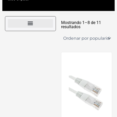
Ordenado
por
Mostrando 1–8 de 11
popularidad
resultados
Combo mouse y teclado
Limpieza y Mantenimiento