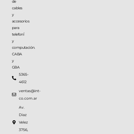
de
cables
y
accesorios
para
telefonÍ
y
computación.
CABA
y
GBA
5365-
4612
ventas@int-
co.com.ar
Av.
Diaz
Velez
3756,