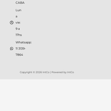
CABA
Lun
a
vie:
9 a
17hs
Whatsapp:
11 3139-
7864
Copyright © 2026 IntCo | Powered by IntCo