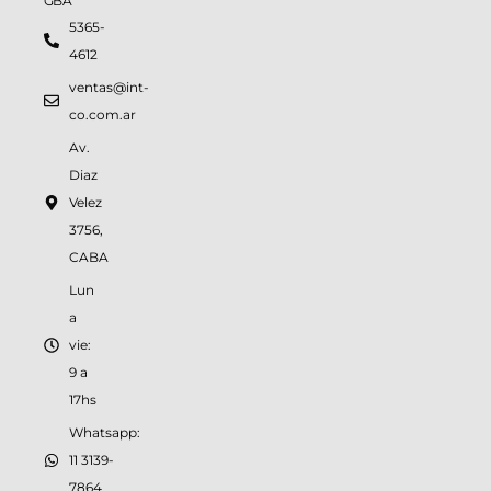
GBA
5365-
4612
ventas@int-
co.com.ar
Av.
Diaz
Velez
3756,
CABA
Lun
a
vie:
9 a
17hs
Whatsapp:
11 3139-
7864