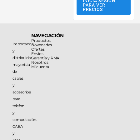
INICIA SESIÓN
PARA VER
PRECIOS
NAVEGACIÓN
Productos
Importador
Novedades
Ofertas
y
Envios
distribuidor
Garantía y RMA
Nosotros
mayorista
Mi cuenta
de
cables
y
accesorios
para
telefonÍ
y
computación.
CABA
y