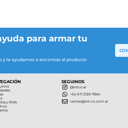
ayuda para armar tu
CON
 y te ayudamos a encontrar el producto
VEGACIÓN
SEGUINOS
uctos
@intco.ar
dades
as
+54 9 11 3139-7864
os
ventas@int-co.com.ar
ntía y RMA
tros
uenta