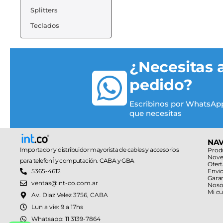
Splitters
Teclados
¿Necesitas 
pedido?
Escribinos por WhatsApp
que necesitas
NA
Importador y distribuidor mayorista de cables y accesorios
Prod
Nove
para telefonÍ y computación. CABA y GBA
Ofert
Envi
5365-4612
Gara
ventas@int-co.com.ar
Noso
Mi c
Av. Diaz Velez 3756, CABA
Lun a vie: 9 a 17hs
Whatsapp: 11 3139-7864