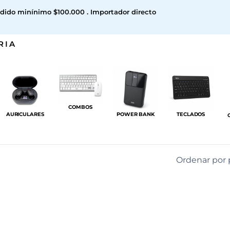
dido minínimo $100.000 . Importador directo
RIA
COMBOS
AURICULARES
POWER BANK
TECLADOS