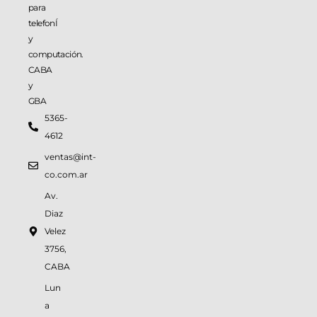
para
telefonÍ
y
computación.
CABA
y
GBA
5365-
4612
ventas@int-
co.com.ar
Av.
Diaz
Velez
3756,
CABA
Lun
a