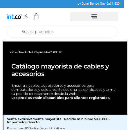
Ir
Dolar Banco Nación
$1.520
al
Cart
contenido
Products
search
Inicio
/ Productos etiquetados “B100A”
Catálogo mayorista de cables y
accesorios
Encontra cables, adaptadores y accesorios para
computadoras y celulares. Selecciona las cantidades y arma
tu pedido directamente desde la web.
Los precios están disponibles para clientes registrados.
Venta exclusivamente mayorista . Pedido minínimo $100.000 .
Importador directo
Productos en USD al tipo de cambio indicado