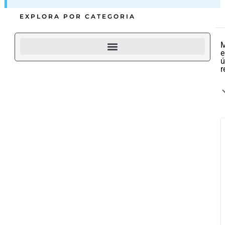
EXPLORA POR CATEGORIA
M
e
ú
r