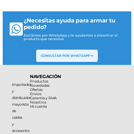
¿Necesitas ayuda para armar tu
pedido?
Escribinos por WhatsApp y te ayudamos a encontrar el
producto que necesitas
CONSULTAR POR WHATSAPP
NAVEGACIÓN
Productos
Importador
Novedades
Ofertas
y
Envios
distribuidor
Garantía y RMA
Nosotros
mayorista
Mi cuenta
de
cables
y
accesorios