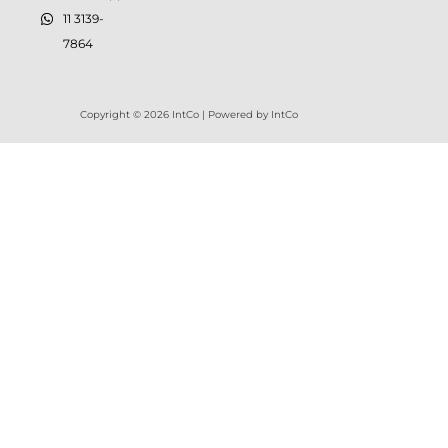
11 3139-
7864
Copyright © 2026 IntCo | Powered by IntCo