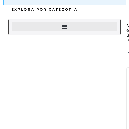
EXPLORA POR CATEGORIA
M
e
ú
r