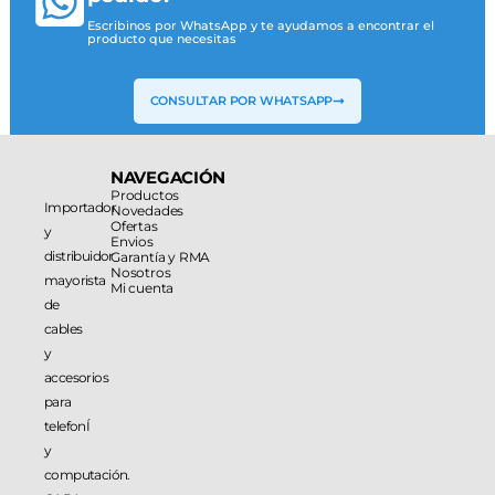
Escribinos por WhatsApp y te ayudamos a encontrar el
producto que necesitas
CONSULTAR POR WHATSAPP
NAVEGACIÓN
Productos
Importador
Novedades
Ofertas
y
Envios
distribuidor
Garantía y RMA
Nosotros
mayorista
Mi cuenta
de
cables
y
accesorios
para
telefonÍ
y
computación.