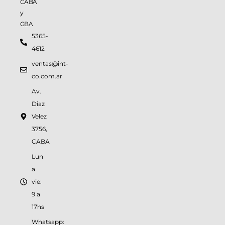
CABA
y
GBA
5365-
4612
ventas@int-
co.com.ar
Av.
Diaz
Velez
3756,
CABA
Lun
a
vie:
9 a
17hs
Whatsapp: