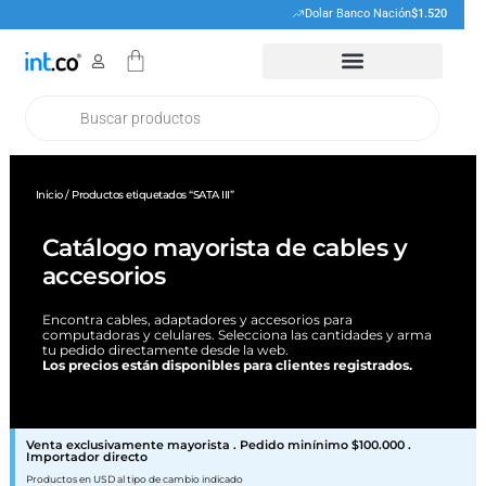
Ir
Dolar Banco Nación
$1.520
al
Cart
contenido
Products
search
Inicio
/ Productos etiquetados “SATA III”
Catálogo mayorista de cables y
accesorios
Encontra cables, adaptadores y accesorios para
computadoras y celulares. Selecciona las cantidades y arma
tu pedido directamente desde la web.
Los precios están disponibles para clientes registrados.
Venta exclusivamente mayorista . Pedido minínimo $100.000 .
Importador directo
Productos en USD al tipo de cambio indicado