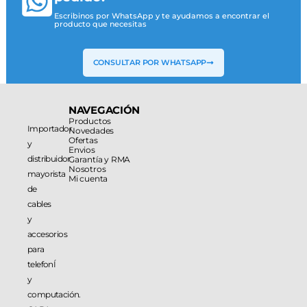
Escribinos por WhatsApp y te ayudamos a encontrar el
producto que necesitas
CONSULTAR POR WHATSAPP
NAVEGACIÓN
Productos
Importador
Novedades
Ofertas
y
Envios
distribuidor
Garantía y RMA
Nosotros
mayorista
Mi cuenta
de
cables
y
accesorios
para
telefonÍ
y
computación.