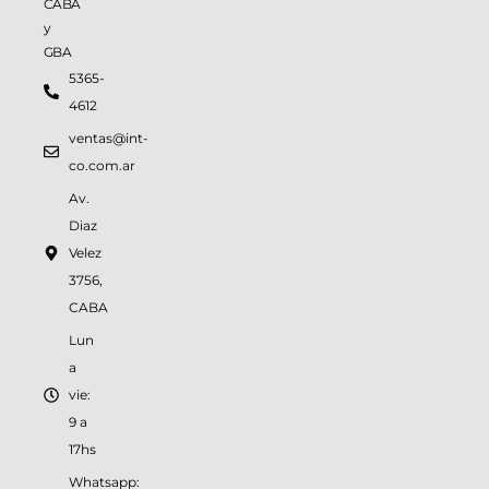
CABA
y
GBA
5365-
4612
ventas@int-
co.com.ar
Av.
Diaz
Velez
3756,
CABA
Lun
a
vie:
9 a
17hs
Whatsapp: