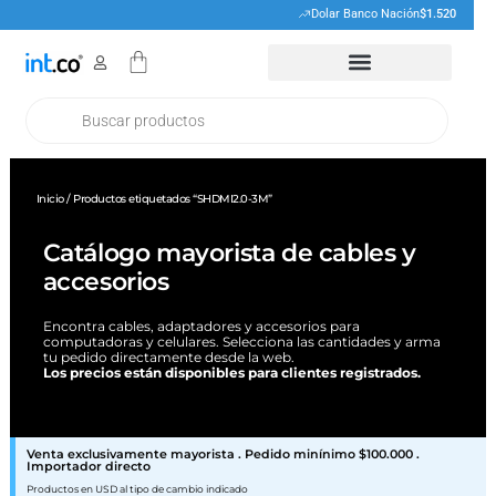
Ir
Dolar Banco Nación
$1.520
al
Cart
contenido
Products
search
Inicio
/ Productos etiquetados “SHDMI2.0-3M”
Catálogo mayorista de cables y
accesorios
Encontra cables, adaptadores y accesorios para
computadoras y celulares. Selecciona las cantidades y arma
tu pedido directamente desde la web.
Los precios están disponibles para clientes registrados.
Venta exclusivamente mayorista . Pedido minínimo $100.000 .
Importador directo
Productos en USD al tipo de cambio indicado