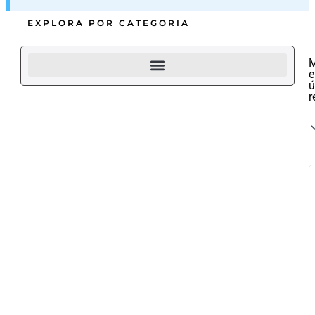
EXPLORA POR CATEGORIA
M
e
ú
r