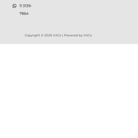
11 3139-
7864
Copyright © 2026 IntCo | Powered by IntCo