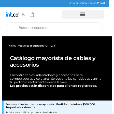
Ir
Dolar Banco Nación
$1.520
al
Cart
contenido
Products
search
Inicio
/ Productos etiquetados “UTP-2M”
Catálogo mayorista de cables y
accesorios
Encontra cables, adaptadores y accesorios para
computadoras y celulares. Selecciona las cantidades y arma
tu pedido directamente desde la web.
Los precios están disponibles para clientes registrados.
Venta exclusivamente mayorista . Pedido minínimo $100.000 .
Importador directo
Productos en USD al tipo de cambio indicado