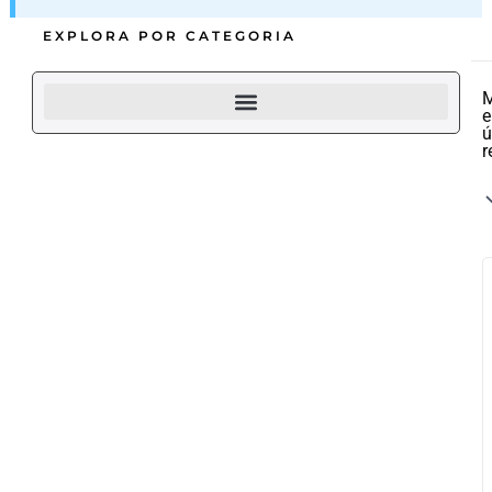
EXPLORA POR CATEGORIA
M
e
ú
r