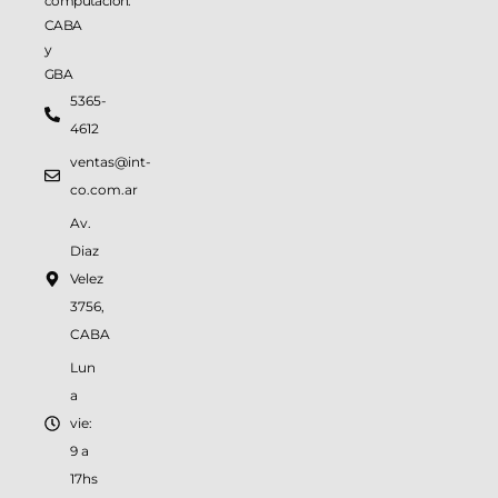
computación.
CABA
y
GBA
5365-
4612
ventas@int-
co.com.ar
Av.
Diaz
Velez
3756,
CABA
Lun
a
vie:
9 a
17hs