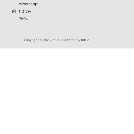
Whatsapp:
11 3139-
7864
Copyright © 2026 IntCo | Powered by IntCo