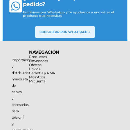
pedido?
Escribinos por WhatsApp y te ayudamos a encontrar el
producto que necesitas
CONSULTAR POR WHATSAPP
NAVEGACIÓN
Productos
Importador
Novedades
Ofertas
y
Envios
distribuidor
Garantía y RMA
Nosotros
mayorista
Mi cuenta
de
cables
y
accesorios
para
telefonÍ
y